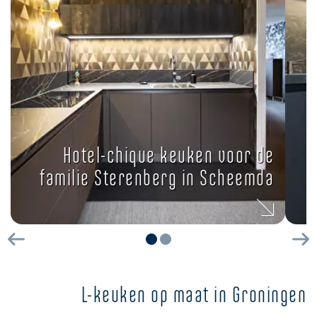
Hotel-chique keuken voor de
familie Sterenberg in Scheemda
Vorige
Vo
L-keuken op maat in Groningen