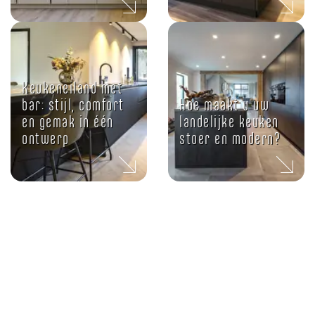
Keukeneiland met
bar: stijl, comfort
Hoe maakt u uw
en gemak in één
landelijke keuken
ontwerp
stoer en modern?