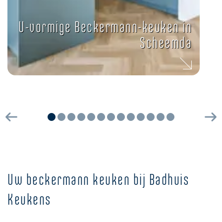
U-vormige Beckermann-keuken in
Scheemda
Vorige
Vo
Uw beckermann keuken bij Badhuis
Keukens