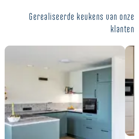
Gerealiseerde keukens van onze
klanten
M